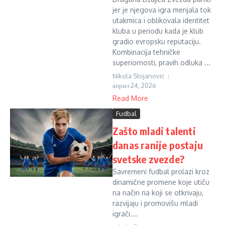
jer je njegova igra menjala tok
utakmica i oblikovala identitet
kluba u periodu kada je klub
gradio evropsku reputaciju.
Kombinacija tehničke
superiornosti, pravih odluka ...
Nikola Stojanovic
април 24, 2026
Read More
Fudbal
Zašto mladi talenti
danas ranije postaju
svetske zvezde?
Savremeni fudbal prolazi kroz
dinamične promene koje utiču
na način na koji se otkrivaju,
razvijaju i promovišu mladi
igrači....