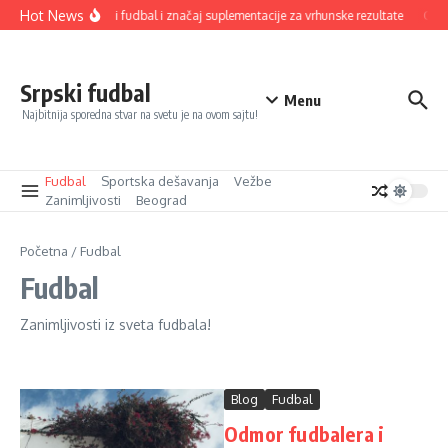
Прескочи на
Hot News
Savremeni fudbal i značaj suplementacije za vrhunske rezultate
Odmor
Srpski fudbal
Menu
Najbitnija sporedna stvar na svetu je na ovom sajtu!
Fudbal
Sportska dešavanja
Vežbe
Zanimljivosti
Beograd
Početna
/
Fudbal
Fudbal
Zanimljivosti iz sveta fudbala!
Blog
Fudbal
Odmor fudbalera i