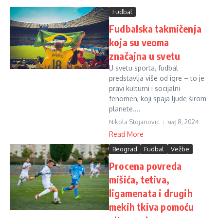
Fudbal
Fudbalska takmičenja
koja su veoma
značajna u svetu
U svetu sporta, fudbal
predstavlja više od igre – to je
pravi kulturni i socijalni
fenomen, koji spaja ljude širom
planete....
Nikola Stojanovic
мај 8, 2024
Read More
Beograd
Fudbal
Vežbe
Procena povreda
mišića, tetiva,
ligamenata i drugih
mekih tkiva pomoću