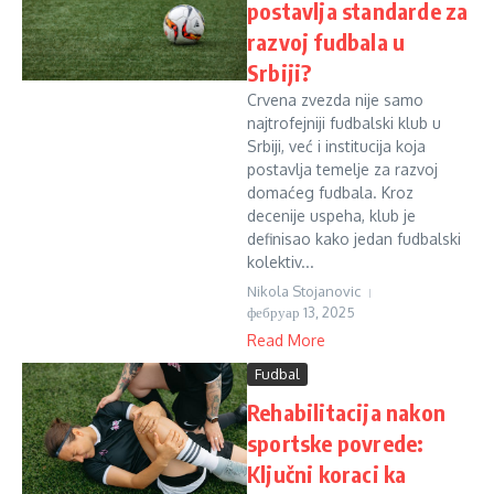
postavlja standarde za
razvoj fudbala u
Srbiji?
Crvena zvezda nije samo
najtrofejniji fudbalski klub u
Srbiji, već i institucija koja
postavlja temelje za razvoj
domaćeg fudbala. Kroz
decenije uspeha, klub je
definisao kako jedan fudbalski
kolektiv...
Nikola Stojanovic
фебруар 13, 2025
Read More
Fudbal
Rehabilitacija nakon
sportske povrede:
Ključni koraci ka