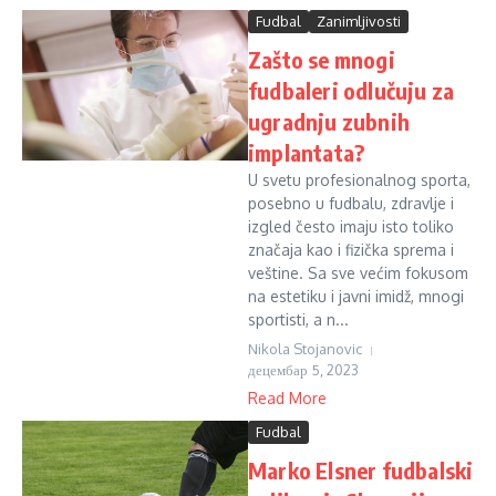
Fudbal
Zanimljivosti
Zašto se mnogi
fudbaleri odlučuju za
ugradnju zubnih
implantata?
U svetu profesionalnog sporta,
posebno u fudbalu, zdravlje i
izgled često imaju isto toliko
značaja kao i fizička sprema i
veštine. Sa sve većim fokusom
na estetiku i javni imidž, mnogi
sportisti, a n...
Nikola Stojanovic
децембар 5, 2023
Read More
Fudbal
Marko Elsner fudbalski