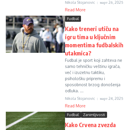
Nikola Stojanovic
март 26, 2025
Read More
Fudbal
Kako treneri utiču na
igru tima u ključnim
momentima fudbalskih
utakmica?
Fudbal je sport koji zahteva ne
samo tehničku veštinu igrača,
već i izuzetnu taktiku,
psihološku pripremu i
sposobnost brzog donošenja
odluka. ...
Nikola Stojanovic
март 24, 2025
Read More
Fudbal
Zanimljivosti
Kako Crvena zvezda