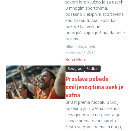
tokom igre ključno je za uspeh
u mnogim sportovima,
posebno u ekipnim sportovima
kao što su fudbal, košarka ili
hokej. Ove veštine
omogućavaju igračima da bolje
razumej...
Nikola Stojanovic
новембар 17, 2024
Read More
Beograd
Fudbal
Proslava pobede
omiljenog tima uvek je
važna
Strast prema fudbalu u Srbiji
posebno je izražena i prenosi
se s generacije na generaciju.
Ljubav prema ovom sportu
često se gradi od malih nogu,