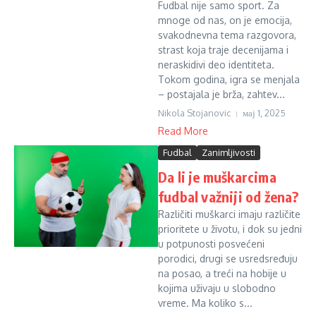
Fudbal nije samo sport. Za
mnoge od nas, on je emocija,
svakodnevna tema razgovora,
strast koja traje decenijama i
neraskidivi deo identiteta.
Tokom godina, igra se menjala
– postajala je brža, zahtev...
Nikola Stojanovic
мај 1, 2025
Read More
Fudbal
Zanimljivosti
Da li je muškarcima
fudbal važniji od žena?
Različiti muškarci imaju različite
prioritete u životu, i dok su jedni
u potpunosti posvećeni
porodici, drugi se usredsređuju
na posao, a treći na hobije u
kojima uživaju u slobodno
vreme. Ma koliko s...