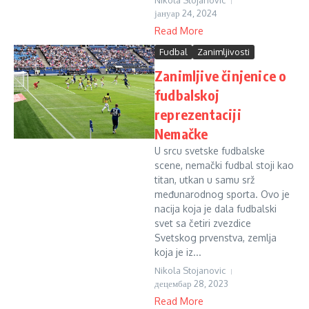
Nikola Stojanovic
јануар 24, 2024
Read More
Fudbal
Zanimljivosti
Zanimljive činjenice o
fudbalskoj
reprezentaciji
Nemačke
U srcu svetske fudbalske
scene, nemački fudbal stoji kao
titan, utkan u samu srž
međunarodnog sporta. Ovo je
nacija koja je dala fudbalski
svet sa četiri zvezdice
Svetskog prvenstva, zemlja
koja je iz...
Nikola Stojanovic
децембар 28, 2023
Read More