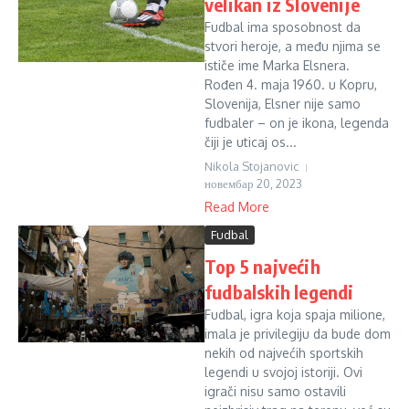
velikan iz Slovenije
Fudbal ima sposobnost da
stvori heroje, a među njima se
ističe ime Marka Elsnera.
Rođen 4. maja 1960. u Kopru,
Slovenija, Elsner nije samo
fudbaler – on je ikona, legenda
čiji je uticaj os...
Nikola Stojanovic
новембар 20, 2023
Read More
Fudbal
Top 5 najvećih
fudbalskih legendi
Fudbal, igra koja spaja milione,
imala je privilegiju da bude dom
nekih od najvećih sportskih
legendi u svojoj istoriji. Ovi
igrači nisu samo ostavili