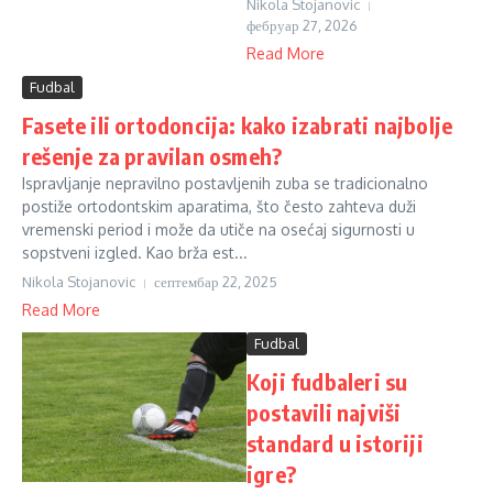
Nikola Stojanovic
фебруар 27, 2026
Read More
Fudbal
Fasete ili ortodoncija: kako izabrati najbolje
rešenje za pravilan osmeh?
Ispravljanje nepravilno postavljenih zuba se tradicionalno
postiže ortodontskim aparatima, što često zahteva duži
vremenski period i može da utiče na osećaj sigurnosti u
sopstveni izgled. Kao brža est...
Nikola Stojanovic
септембар 22, 2025
Read More
Fudbal
Koji fudbaleri su
postavili najviši
standard u istoriji
igre?