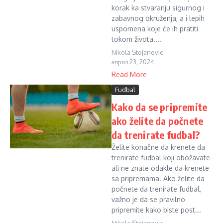
korak ka stvaranju sigurnog i
zabavnog okruženja, a i lepih
uspomena koje će ih pratiti
tokom života....
Nikola Stojanovic
април 23, 2024
Read More
Fudbal
Kako da se pripremite
ako želite da počnete
da trenirate fudbal?
Želite konačne da krenete da
trenirate fudbal koji obožavate
ali ne znate odakle da krenete
sa pripremama. Ako želite da
počnete da trenirate fudbal,
važno je da se pravilno
pripremite kako biste post...