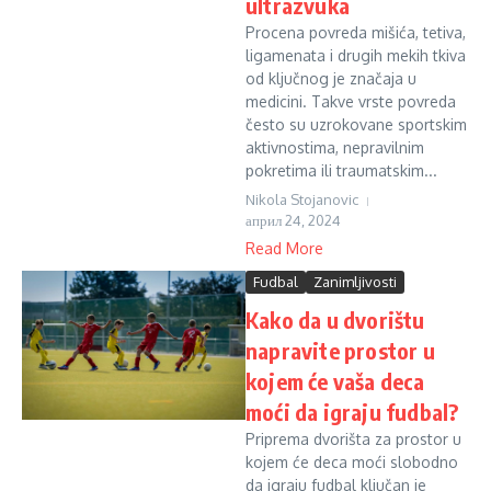
ultrazvuka
Procena povreda mišića, tetiva,
ligamenata i drugih mekih tkiva
od ključnog je značaja u
medicini. Takve vrste povreda
često su uzrokovane sportskim
aktivnostima, nepravilnim
pokretima ili traumatskim...
Nikola Stojanovic
април 24, 2024
Read More
Fudbal
Zanimljivosti
Kako da u dvorištu
napravite prostor u
kojem će vaša deca
moći da igraju fudbal?
Priprema dvorišta za prostor u
kojem će deca moći slobodno
da igraju fudbal ključan je