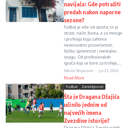
navijača: Gde potražiti
predah nakon naporne
sezone?
Fudbal je više od sporta; to je
strast, način života, a za mnoge
i profesija koja zahteva
neverovatnu posvećenost,
fizičku spremnost i mentalnu
snagu. Od profesionalnih
igrača koji se bore za trofeje,...
Nikola Stojanovic
јун 23, 2026
Read More
Fudbal
Zanimljivosti
Šta je Dragana Džajića
učinilo jednim od
najvećih imena
Zvezdine istorije?
Dragana Džajića Zvezda pamti