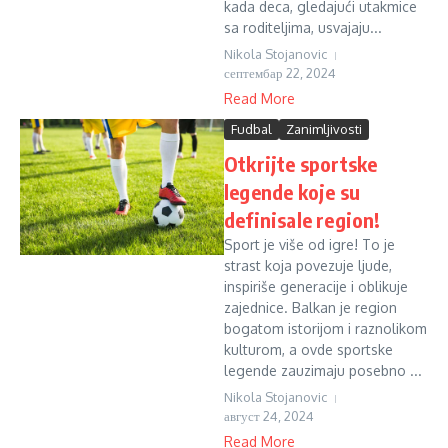
kada deca, gledajući utakmice
sa roditeljima, usvajaju...
Nikola Stojanovic
септембар 22, 2024
Read More
Fudbal
Zanimljivosti
Otkrijte sportske
legende koje su
definisale region!
Sport je više od igre! To je
strast koja povezuje ljude,
inspiriše generacije i oblikuje
zajednice. Balkan je region
bogatom istorijom i raznolikom
kulturom, a ovde sportske
legende zauzimaju posebno ...
Nikola Stojanovic
август 24, 2024
Read More