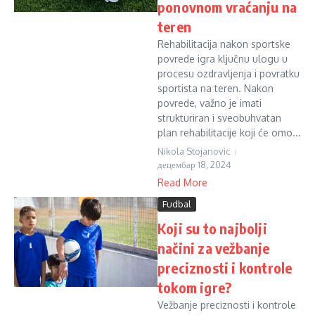
ponovnom vraćanju na
teren
Rehabilitacija nakon sportske
povrede igra ključnu ulogu u
procesu ozdravljenja i povratku
sportista na teren. Nakon
povrede, važno je imati
strukturiran i sveobuhvatan
plan rehabilitacije koji će omo...
Nikola Stojanovic
децембар 18, 2024
Read More
Fudbal
Koji su to najbolji
načini za vežbanje
preciznosti i kontrole
tokom igre?
Vežbanje preciznosti i kontrole