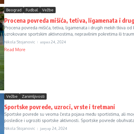
Beograd
Fudbal
Vežbe
Procena povreda mišića, tetiva, ligamenata i dru
Procena povreda mišića, tetiva, ligamenata i drugih mekih tkiva od 
uzrokovane sportskim aktivnostima, nepravilnim pokretima ili traum
Nikola Stojanovic
април 24, 2024
Read More
Vežbe
Zanimljivosti
Sportske povrede, uzroci, vrste i tretmani
Sportske povrede su veoma česta pojava među sportistima, ali mog
posledice i ugroziti sportske aktivnosti. Sportske povrede obuhvataju
Nikola Stojanovic
јануар 24, 2024