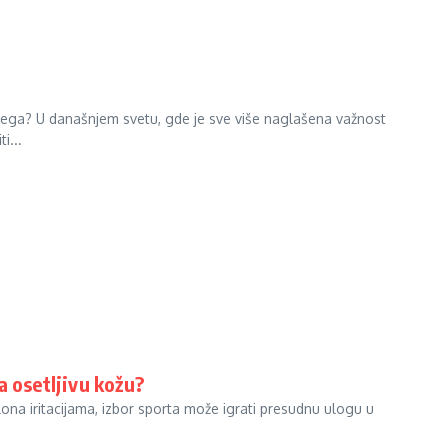
ubrega? U današnjem svetu, gde je sve više naglašena važnost
i...
za osetljivu kožu?
 sklona iritacijama, izbor sporta može igrati presudnu ulogu u