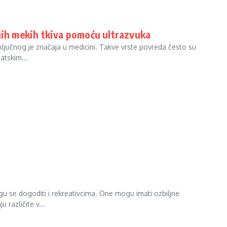
gih mekih tkiva pomoću ultrazvuka
ključnog je značaja u medicini. Takve vrste povreda često su
atskim...
u se dogoditi i rekreativcima. One mogu imati ozbiljne
 različite v...