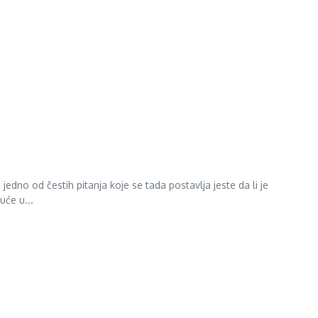
edno od čestih pitanja koje se tada postavlja jeste da li je
uće u...