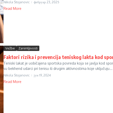
Nikola Stojanovic
фебруар 23, 2025
Read More
Vežbe
Zanimljivosti
Faktori rizika i prevencija teniskog lakta kod spo
Teniski lakat je uobičajena sportska povreda koja se javlja kod sport
su bekhend udarci pri tenisu ili drugim aktivnostima koje uključuju...
Nikola Stojanovic
јун 19, 2024
Read More