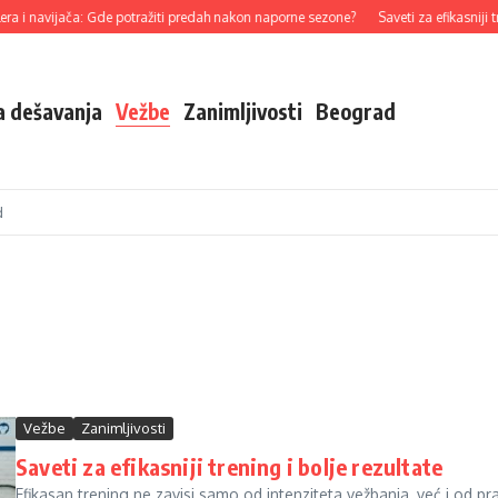
ijača: Gde potražiti predah nakon naporne sezone?
Saveti za efikasniji trening i 
a dešavanja
Vežbe
Zanimljivosti
Beograd
d
Vežbe
Zanimljivosti
Saveti za efikasniji trening i bolje rezultate
Efikasan trening ne zavisi samo od intenziteta vežbanja, već i od pra