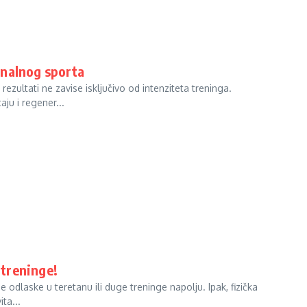
onalnog sporta
ultati ne zavise isključivo od intenziteta treninga.
ju i regener...
 treninge!
odlaske u teretanu ili duge treninge napolju. Ipak, fizička
ta...