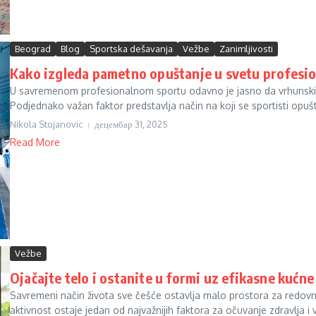
Beograd
Blog
Sportska dešavanja
Vežbe
Zanimljivosti
Kako izgleda pametno opuštanje u svetu profesi
U savremenom profesionalnom sportu odavno je jasno da vrhunski rez
Podjednako važan faktor predstavlja način na koji se sportisti opušta
Nikola Stojanovic
децембар 31, 2025
Read More
Vežbe
Ojačajte telo i ostanite u formi uz efikasne kućne
Savremeni način života sve češće ostavlja malo prostora za redovne 
aktivnost ostaje jedan od najvažnijih faktora za očuvanje zdravlja i vi