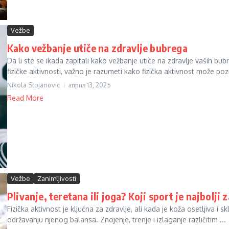
Vežbe
Kako vežbanje utiče na zdravlje bubrega
Da li ste se ikada zapitali kako vežbanje utiče na zdravlje vaših b
fizičke aktivnosti, važno je razumeti kako fizička aktivnost može pozit
Nikola Stojanovic
април 13, 2025
Read More
Vežbe
Zanimljivosti
Plivanje, teretana ili joga? Koji sport je najbolji 
Fizička aktivnost je ključna za zdravlje, ali kada je koža osetljiva i
održavanju njenog balansa. Znojenje, trenje i izlaganje različitim ...