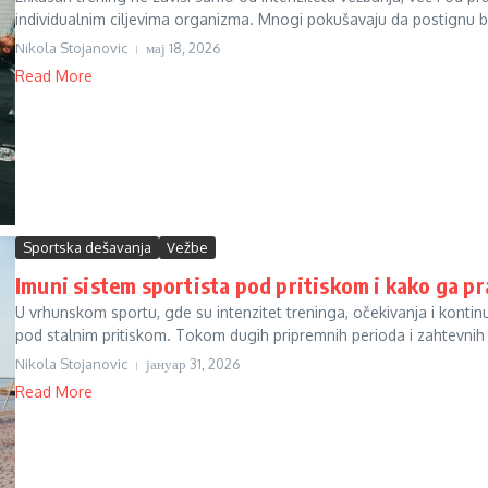
individualnim ciljevima organizma. Mnogi pokušavaju da postignu bo
Nikola Stojanovic
мај 18, 2026
Read More
Sportska dešavanja
Vežbe
Imuni sistem sportista pod pritiskom i kako ga pr
U vrhunskom sportu, gde su intenzitet treninga, očekivanja i kontin
pod stalnim pritiskom. Tokom dugih pripremnih perioda i zahtevnih 
Nikola Stojanovic
јануар 31, 2026
Read More