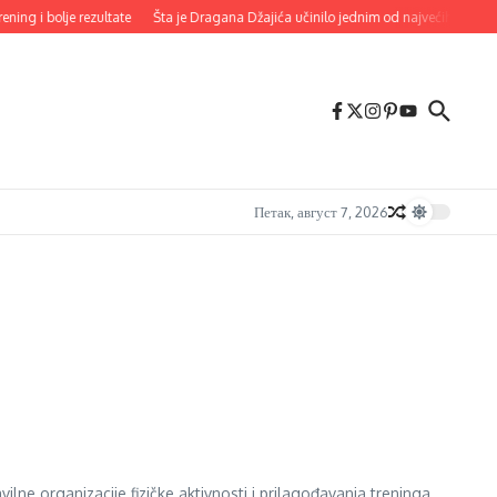
bolje rezultate
Šta je Dragana Džajića učinilo jednim od najvećih imena Zvezdine 
Петак, август 7, 2026
vilne organizacije fizičke aktivnosti i prilagođavanja treninga