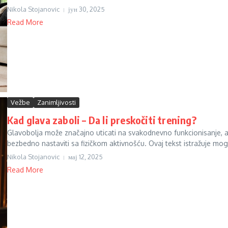
Nikola Stojanovic
јун 30, 2025
Read More
Vežbe
Zanimljivosti
Kad glava zaboli – Da li preskočiti trening?
Glavobolja može značajno uticati na svakodnevno funkcionisanje, a j
bezbedno nastaviti sa fizičkom aktivnošću. Ovaj tekst istražuje mog
Nikola Stojanovic
мај 12, 2025
Read More