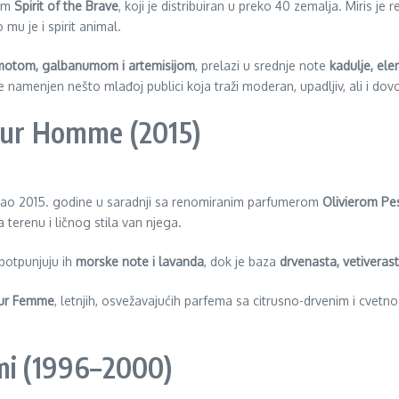
fem
Spirit of the Brave
, koji je distribuiran u preko 40 zemalja. Miris je 
 mu je i spirit animal.
otom, galbanumom i artemisijom
, prelazi u srednje note
kadulje, el
 je namenjen nešto mlađoj publici koja traži moderan, upadljiv, ali i dov
Pour Homme (2015)
irao 2015. godine u saradnji sa renomiranim parfumerom
Olivierom P
 terenu i ličnog stila van njega.
upotpunjuju ih
morske note i lavanda
, dok je baza
drvenasta, vetiverast
ur Femme
, letnjih, osvežavajućih parfema sa citrusno-drvenim i cvet
mi (1996–2000)