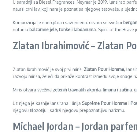
U saradnji sa Diesel Fragrances, Neymar je 2019. lansirao par
nalazi crni lav, koji nam je poznat sa njegove tetovaže, a ujedno
Kompozicija je energična i savremena: otvara se svežim
bergam
notama
balzamne jele, tonke i labdanuma
. Spirit of the Brave
Zlatan Ibrahimović – Zlatan 
Zlatan Ibrahimović je svoj prvi miris,
Zlatan Pour Homme
, lans
razvoju mirisa, želeći da prikaže kontrast između svoje snage na
Miris otvara svežina
zelenih travnatih akorda, limuna i začina
, 
Uz njega je kasnije lansirana i linija
Suprême Pour Homme i Po
njegovu filozofiju i sadrži njegovu prepoznatljivu harizmu.
Michael Jordan – Jordan parfe