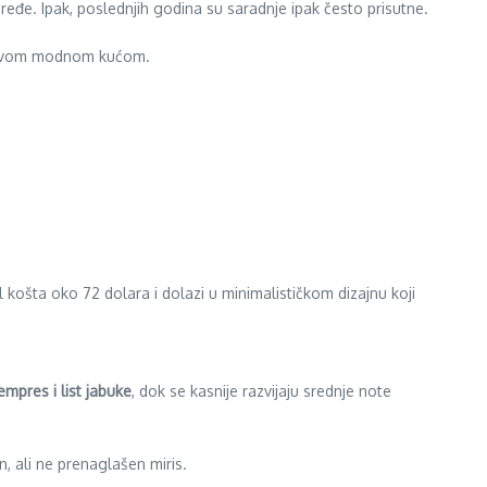
o ređe. Ipak, poslednjih godina su saradnje ipak često prisutne.
a ovom modnom kućom.
 košta oko 72 dolara i dolazi u minimalističkom dizajnu koji
empres i list jabuke
, dok se kasnije razvijaju srednje note
, ali ne prenaglašen miris.