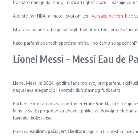
Poznato nam je da mnogi muzičari i glumci pre ili kasnije vole
Ako ste fan NBA, a imate i svoj omiljeni
Versaće parfem
, biće
Isto tako su neki od najuspešnijih fudbalera, tenisera i košarka
Kako parfemi poznatih sportista mirišu i po čemu su specifični?
Lionel Messi – Messi Eau de P
Lionel Messi je 2024. godine lansirao svoj prvi parfem, ekskluz
naglašava eleganciju i sportski duh slavnog fudbalera.
Parfem je kreirao poznati perfumer
Frank Voelkl
, autor brojnih
Miris je svež i pogodan za dnevne prilike, ali dovoljno elegant
lavande, kože i irisa
.
Baza sa
vanilom, pačulijem i kedrom
daje mu trajnost i muževnu