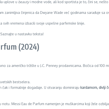
 da uplove u
beauty
i modne vode, ali kod sportista je to, čini se, nešt
 vam zanimljiva činjenica da Dwyane Wade već godinama sarađuje s
ša svih vremena izbacili svoje uspešne parfemske linije.
 Saznajte u nastavku teksta!
arfum (2024)
ivno za američko tržište u J.C. Penney prodavnicama. Bočica od 100 ml
 svetskih bestselera.
an čak i formalnije događaje. U otvaranju dominiraju
kardamom, divlji č
 notu. Messi Eau de Parfum namenjen je muškarcima koji žele ozbiljan