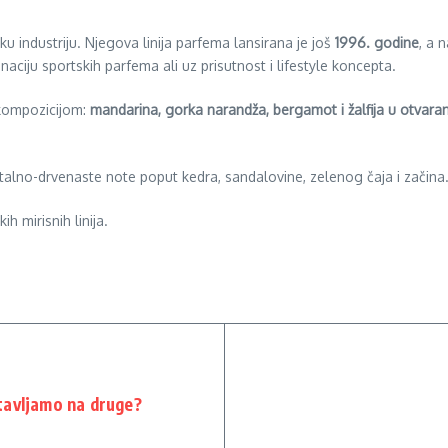
u industriju. Njegova linija parfema lansirana je još
1996. godine
, a 
inaciju sportskih parfema ali uz prisutnost i lifestyle koncepta.
kompozicijom:
mandarina, gorka narandža, bergamot i žalfija u otvaran
entalno-drvenaste note poput kedra, sandalovine, zelenog čaja i začina
h mirisnih linija.
tavljamo na druge?