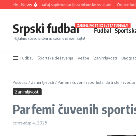
Прескочи на
Hot News
remeni fudbal i značaj suplementacije za vrhunske rezultate
Odmor fudbalera i 
Srpski fudbal
ZANIMLJIVOSTI IZ SVETA FUDBALA!
Fudbal
Sportsk
Najbitnija sporedna stvar na svetu je na ovom sajtu!
Fudbal
Sportska dešavanja
Vežbe
Zanimljivosti
Beogra
Početna
/
Zanimljivosti
/
Parfemi čuvenih sportista: da li ste ih već p
Zanimljivosti
Parfemi čuvenih sportist
септембар 4, 2025