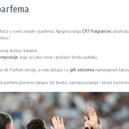
 parfema
ortista u svetu mode i parfema. Njegova linija
CR7 Fragrances
obuhvata 
rless“.
og života i karijere.
ompozicije
, koje se lako nose i privlače široku publiku.
u de Parfum verzije, a neki dolaze i u
gift setovima
namenjenim fanov
 da parfemi prenesu njegov stil života, samopouzdanje i strast na teren