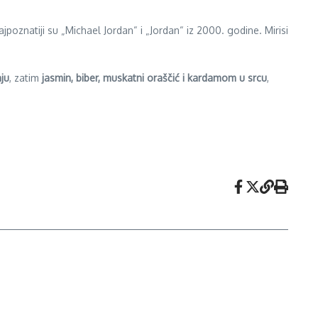
najpoznatiji su „Michael Jordan“ i „Jordan“ iz 2000. godine. Mirisi
ju
, zatim
jasmin, biber, muskatni oraščić i kardamom u srcu
,
.