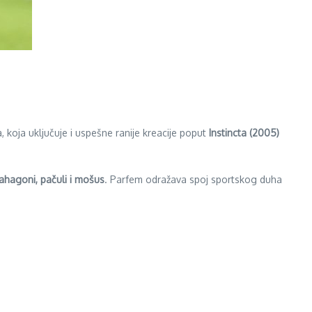
, koja uključuje i uspešne ranije kreacije poput
Instincta (2005)
hagoni, pačuli i mošus
. Parfem odražava spoj sportskog duha