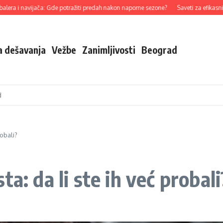
navijača: Gde potražiti predah nakon naporne sezone?
Saveti za efikasniji trenin
a dešavanja
Vežbe
Zanimljivosti
Beograd
d
robali?
a: da li ste ih već probali