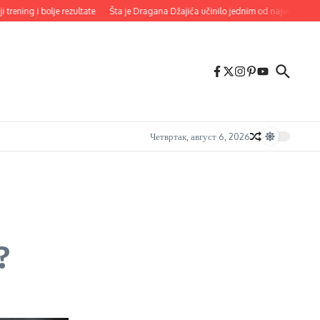
g i bolje rezultate
Šta je Dragana Džajića učinilo jednim od najvećih imena Zvezd
Четвртак, август 6, 2026
?