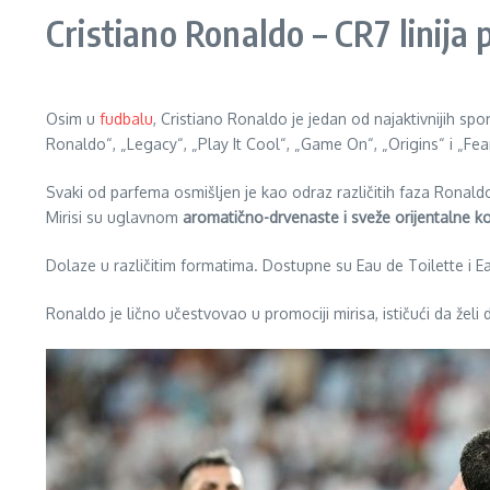
Cristiano Ronaldo – CR7 linija
Osim u
fudbalu
, Cristiano Ronaldo je jedan od najaktivnijih sp
Ronaldo“, „Legacy“, „Play It Cool“, „Game On“, „Origins“ i „Fea
Svaki od parfema osmišljen je kao odraz različitih faza Ronaldov
Mirisi su uglavnom
aromatično-drvenaste i sveže orijentalne k
Dolaze u različitim formatima. Dostupne su Eau de Toilette i Ea
Ronaldo je lično učestvovao u promociji mirisa, ističući da želi