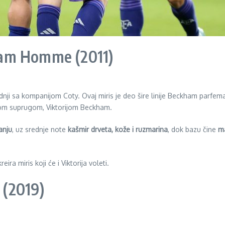
am Homme (2011)
adnji sa kompanijom Coty. Ovaj miris je deo šire linije Beckham parfema
vom suprugom, Viktorijom Beckham.
anju
, uz srednje note
kašmir drveta, kože i ruzmarina
, dok bazu čine
ma
ira miris koji će i Viktorija voleti.
 (2019)