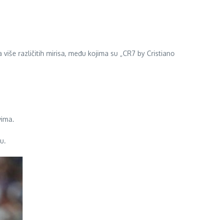
više različitih mirisa, među kojima su „CR7 by Cristiano
ima.
u.