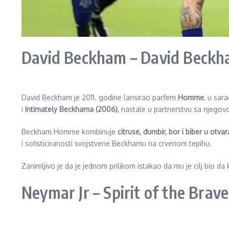
David Beckham – David Beckh
David Beckham je 2011. godine lansirao parfem
Homme
, u sar
i
Intimately Beckhama (2006)
, nastale u partnerstvu sa njego
Beckham Homme kombinuje
citruse, đumbir, bor i biber u otvar
i sofisticiranosti svojstvene Beckhamu na crvenom tepihu.
Zanimljivo je da je jednom prilikom istakao da mu je cilj bio da kre
Neymar Jr – Spirit of the Brave