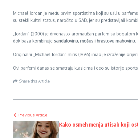
Michael Jordan je među prvim sportistima koji su ušli u parfemsk
su stekli kultni status, naročito u SAD, jer su predstavljali komb
„Jordan“ (2000) je drvenasto-aromatičan parfem sa bogatom 
dok baza kombinuje
sandalovinu, mošus i hrastovu mahovinu
.
Originalni „Michael Jordan“ miris (1996) imao je izraženije orij
Ovi parfemi danas se smatraju klasicima i deo su istorije sportski
Share this Article
Previous Article
Kako osmeh menja utisak koji os