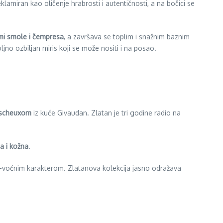
reklamiran kao oličenje hrabrosti i autentičnosti, a na bočici se
emi smole i čempresa
, a završava se toplim i snažnim baznim
oljno ozbiljan miris koji se može nositi i na posao.
escheuxom
iz kuće Givaudan. Zlatan je tri godine radio na
a i kožna
.
no-voćnim karakterom. Zlatanova kolekcija jasno odražava