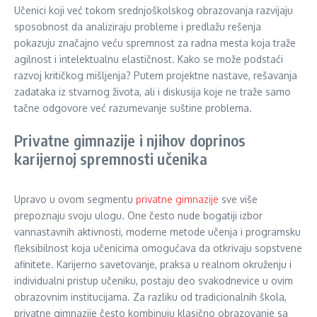
Učenici koji već tokom srednjoškolskog obrazovanja razvijaju
sposobnost da analiziraju probleme i predlažu rešenja
pokazuju značajno veću spremnost za radna mesta koja traže
agilnost i intelektualnu elastičnost. Kako se može podstaći
razvoj kritičkog mišljenja? Putem projektne nastave, rešavanja
zadataka iz stvarnog života, ali i diskusija koje ne traže samo
tačne odgovore već razumevanje suštine problema.
Privatne gimnazije i njihov doprinos
karijernoj spremnosti učenika
Upravo u ovom segmentu
privatne gimnazije
sve više
prepoznaju svoju ulogu. One često nude bogatiji izbor
vannastavnih aktivnosti, moderne metode učenja i programsku
fleksibilnost koja učenicima omogućava da otkrivaju sopstvene
afinitete. Karijerno savetovanje, praksa u realnom okruženju i
individualni pristup učeniku, postaju deo svakodnevice u ovim
obrazovnim institucijama. Za razliku od tradicionalnih škola,
privatne gimnazije često kombinuju klasično obrazovanje sa