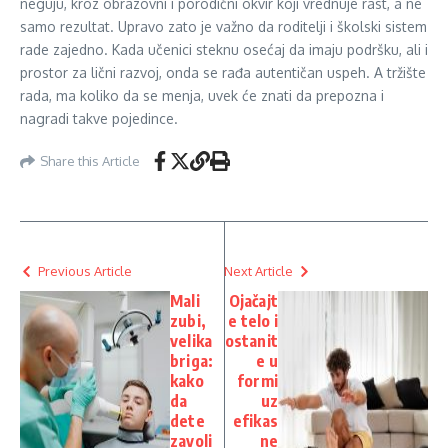
neguju, kroz obrazovni i porodični okvir koji vrednuje rast, a ne
samo rezultat. Upravo zato je važno da roditelji i školski sistem
rade zajedno. Kada učenici steknu osećaj da imaju podršku, ali i
prostor za lični razvoj, onda se rađa autentičan uspeh. A tržište
rada, ma koliko da se menja, uvek će znati da prepozna i
nagradi takve pojedince.
Share this Article
Previous Article
Next Article
Mali
Ojačajt
zubi,
e telo i
velika
ostanit
briga:
e u
kako
formi
da
uz
dete
efikas
zavoli
ne