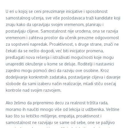
U eri u kojoj se ceni preuzimanje inicijative i sposobnost
samostalnog učenja, sve više poslodavaca traži kandidate koji
znaju kako da upravljaju svojim vremenom, planiraju i
postavljaju ciljeve. Samostalnost nije urođena, ona se razvija
vremenom i zahteva prostor da učenik preuzme odgovornost
za sopstveni napredak. Proaktivnost, s druge strane, znači ne
čekati da se nešto dogodi, već biti inicijator promena,
predlagati nova rešenja i istraživati mogućnosti koje mogu
unaprediti okruženje u kome se deluje. Roditelji i nastavnici
zajedno mogu pomoći deci da razviju ove osobine. Kroz
dodeljivanje konkretnih zadataka, postavljanje ciljeva i davanje
slobode da sami izaberu način realizacije, mladi stiču osećaj
kontrole nad svojim razvojem.
Ako želimo da pripremimo decu za realnost tržišta rada,
moramo ih naučiti mnogo više od lekcija iz udžbenika. Veštine
kao što su kritičko mišljenje, empatija, proaktivnost i
samostalnost ne razvijaju se same od sebe, one se pažljivo