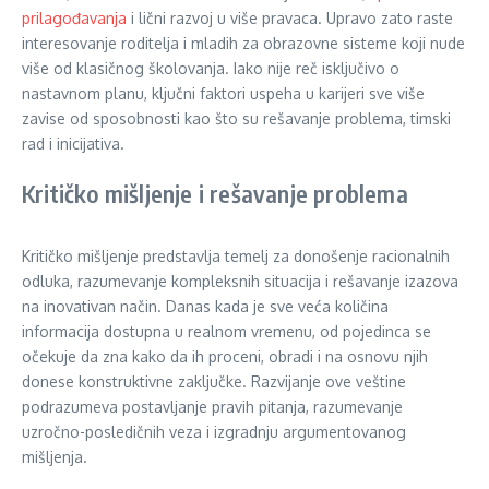
prilagođavanja
i lični razvoj u više pravaca. Upravo zato raste
interesovanje roditelja i mladih za obrazovne sisteme koji nude
više od klasičnog školovanja. Iako nije reč isključivo o
nastavnom planu, ključni faktori uspeha u karijeri sve više
zavise od sposobnosti kao što su rešavanje problema, timski
rad i inicijativa.
Kritičko mišljenje i rešavanje problema
Kritičko mišljenje predstavlja temelj za donošenje racionalnih
odluka, razumevanje kompleksnih situacija i rešavanje izazova
na inovativan način. Danas kada je sve veća količina
informacija dostupna u realnom vremenu, od pojedinca se
očekuje da zna kako da ih proceni, obradi i na osnovu njih
donese konstruktivne zaključke. Razvijanje ove veštine
podrazumeva postavljanje pravih pitanja, razumevanje
uzročno-posledičnih veza i izgradnju argumentovanog
mišljenja.