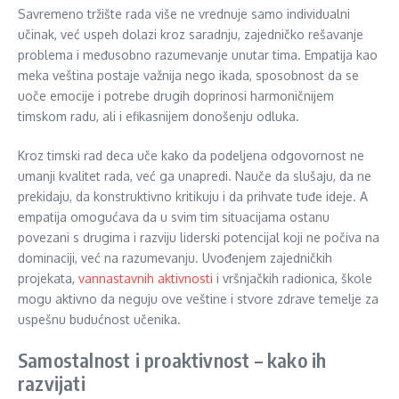
Savremeno tržište rada više ne vrednuje samo individualni
učinak, već uspeh dolazi kroz saradnju, zajedničko rešavanje
problema i međusobno razumevanje unutar tima. Empatija kao
meka veština postaje važnija nego ikada, sposobnost da se
uoče emocije i potrebe drugih doprinosi harmoničnijem
timskom radu, ali i efikasnijem donošenju odluka.
Kroz timski rad deca uče kako da podeljena odgovornost ne
umanji kvalitet rada, već ga unapredi. Nauče da slušaju, da ne
prekidaju, da konstruktivno kritikuju i da prihvate tuđe ideje. A
empatija omogućava da u svim tim situacijama ostanu
povezani s drugima i razviju liderski potencijal koji ne počiva na
dominaciji, već na razumevanju. Uvođenjem zajedničkih
projekata,
vannastavnih aktivnosti
i vršnjačkih radionica, škole
mogu aktivno da neguju ove veštine i stvore zdrave temelje za
uspešnu budućnost učenika.
Samostalnost i proaktivnost – kako ih
razvijati