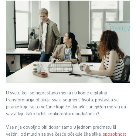
U svetu koji se neprestano menja i u kome digitalna
transformacija oblikuje svaki segment života, postavlja se
pitanje koje su to veštine koje će današnji tinejdžeri morati da
savladaju kako bi bili konkurentni u budućnosti?
Više nije dovoljno biti dobar samo u jednom predmetu ili
veštini, od mladih se sve češće očekuje šira slika,
sposobnost