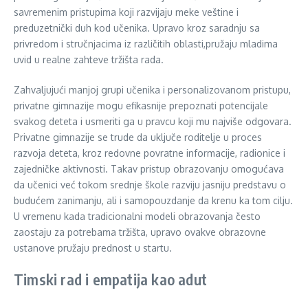
savremenim pristupima koji razvijaju meke veštine i
preduzetnički duh kod učenika. Upravo kroz saradnju sa
privredom i stručnjacima iz različitih oblasti,pružaju mladima
uvid u realne zahteve tržišta rada.
Zahvaljujući manjoj grupi učenika i personalizovanom pristupu,
privatne gimnazije mogu efikasnije prepoznati potencijale
svakog deteta i usmeriti ga u pravcu koji mu najviše odgovara.
Privatne gimnazije se trude da uključe roditelje u proces
razvoja deteta, kroz redovne povratne informacije, radionice i
zajedničke aktivnosti. Takav pristup obrazovanju omogućava
da učenici već tokom srednje škole razviju jasniju predstavu o
budućem zanimanju, ali i samopouzdanje da krenu ka tom cilju.
U vremenu kada tradicionalni modeli obrazovanja često
zaostaju za potrebama tržišta, upravo ovakve obrazovne
ustanove pružaju prednost u startu.
Timski rad i empatija kao adut