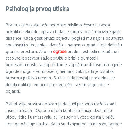
Psihologija prvog utiska
Prvi utisak nastaje brže nego što mislimo, često u svega
nekoliko sekundi, i upravo tada se formira osećaj poverenja ili
distance. Kada gost prilazi objektu, pogled mu najpre obuhvata
spoljašnji izgled, prilaz, dvorište i naravno ograde koje definišu
granicu prostora. Ako su
ograde
uredne, estetski usklađene i
stabilne, podsvest šalje poruku o brizi, sigurnosti i
profesionalnosti. Nasuprot tome, zapuštene ili loše uklopljene
ograde mogu stvoriti osećaj nemara, čak i kada je ostatak
prostora pažljivo uređen. Sitnice tada postaju presudne, jer
detalji oblikuju emociju pre nego što razum stigne da je
objasni.
Psihologija prostora pokazuje da ljudi prirodno traže sklad i
jasnu strukturu. Ograde u tom kontekstu imaju dvostruku
ulogu: štite i usmeravaju, ali i vizuelno uvode gosta u priču
koja ga očekuje unutra. Kada su dizajnirane sa merom, ograde