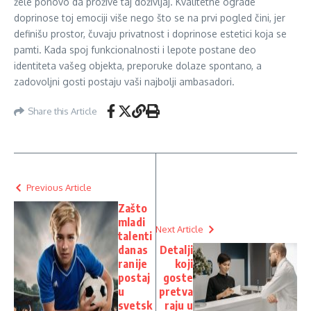
žele ponovo da prožive taj doživljaj. Kvalitetne ograde
doprinose toj emociji više nego što se na prvi pogled čini, jer
definišu prostor, čuvaju privatnost i doprinose estetici koja se
pamti. Kada spoj funkcionalnosti i lepote postane deo
identiteta vašeg objekta, preporuke dolaze spontano, a
zadovoljni gosti postaju vaši najbolji ambasadori.
Share this Article
Previous Article
Zašto
mladi
Next Article
talenti
danas
Detalji
ranije
koji
postaj
goste
u
pretva
svetsk
raju u