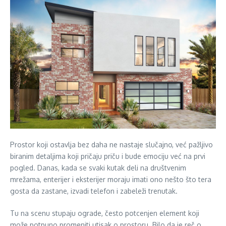
Prostor koji ostavlja bez daha ne nastaje slučajno, već pažljivo
biranim detaljima koji pričaju priču i bude emociju već na prvi
pogled. Danas, kada se svaki kutak deli na društvenim
mrežama, enterijer i eksterijer moraju imati ono nešto što tera
gosta da zastane, izvadi telefon i zabeleži trenutak.
Tu na scenu stupaju ograde, često potcenjen element koji
može potpuno promeniti utisak o prostoru. Bilo da je reč o