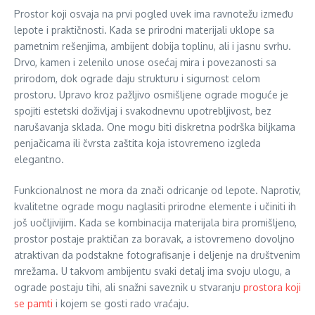
Prostor koji osvaja na prvi pogled uvek ima ravnotežu između
lepote i praktičnosti. Kada se prirodni materijali uklope sa
pametnim rešenjima, ambijent dobija toplinu, ali i jasnu svrhu.
Drvo, kamen i zelenilo unose osećaj mira i povezanosti sa
prirodom, dok ograde daju strukturu i sigurnost celom
prostoru. Upravo kroz pažljivo osmišljene ograde moguće je
spojiti estetski doživljaj i svakodnevnu upotrebljivost, bez
narušavanja sklada. One mogu biti diskretna podrška biljkama
penjačicama ili čvrsta zaštita koja istovremeno izgleda
elegantno.
Funkcionalnost ne mora da znači odricanje od lepote. Naprotiv,
kvalitetne ograde mogu naglasiti prirodne elemente i učiniti ih
još uočljivijim. Kada se kombinacija materijala bira promišljeno,
prostor postaje praktičan za boravak, a istovremeno dovoljno
atraktivan da podstakne fotografisanje i deljenje na društvenim
mrežama. U takvom ambijentu svaki detalj ima svoju ulogu, a
ograde postaju tihi, ali snažni saveznik u stvaranju
prostora koji
se pamti
i kojem se gosti rado vraćaju.