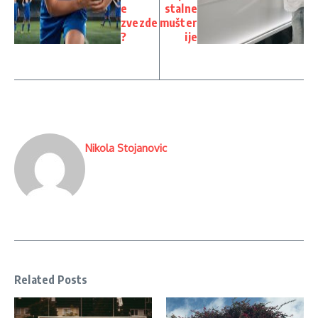
e
stalne
zvezde
mušter
?
ije
Nikola Stojanovic
Related Posts