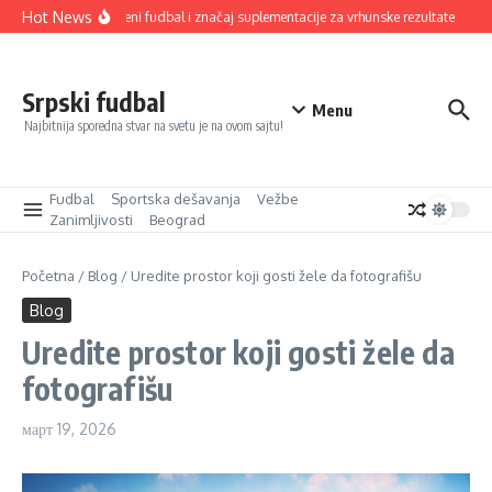
Прескочи на
Hot News
Savremeni fudbal i značaj suplementacije za vrhunske rezultate
Odm
Srpski fudbal
Menu
Najbitnija sporedna stvar na svetu je na ovom sajtu!
Fudbal
Sportska dešavanja
Vežbe
Zanimljivosti
Beograd
Početna
/
Blog
/
Uredite prostor koji gosti žele da fotografišu
Blog
Uredite prostor koji gosti žele da
fotografišu
март 19, 2026