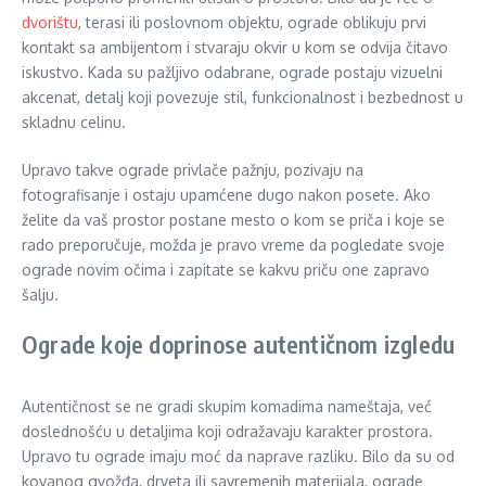
dvorištu
, terasi ili poslovnom objektu, ograde oblikuju prvi
kontakt sa ambijentom i stvaraju okvir u kom se odvija čitavo
iskustvo. Kada su pažljivo odabrane, ograde postaju vizuelni
akcenat, detalj koji povezuje stil, funkcionalnost i bezbednost u
skladnu celinu.
Upravo takve ograde privlače pažnju, pozivaju na
fotografisanje i ostaju upamćene dugo nakon posete. Ako
želite da vaš prostor postane mesto o kom se priča i koje se
rado preporučuje, možda je pravo vreme da pogledate svoje
ograde novim očima i zapitate se kakvu priču one zapravo
šalju.
Ograde koje doprinose autentičnom izgledu
Autentičnost se ne gradi skupim komadima nameštaja, već
doslednošću u detaljima koji odražavaju karakter prostora.
Upravo tu ograde imaju moć da naprave razliku. Bilo da su od
kovanog gvožđa, drveta ili savremenih materijala, ograde