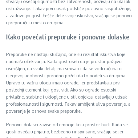
stvaraju osećaj sigurnosti bez zatvorenosti, pozivaju na ulazak
i istraživanje. Takav prvi utisak podstiče pozitivno raspoloženje,
a zadovoljni gosti češće dele svoje iskustvo, vraćaju se ponovo
i preporučuju mesto drugima.
Kako povećati preporuke i ponovne dolaske
Preporuke ne nastaju slučajno, one su rezultat iskustva koje
nadmaši očekivanja. Kada gost oseti da je prostor pažljivo
osmišljen, da svaki detalj ima smisao i da se vodi računa o
njegovoj udobnosti, prirodno poželi da to podeli sa drugima.
Upravo tu važnu ulogu imaju ograde, jer predstavljaju prvi i
poslednji element koji gost vidi. Ako su ograde estetski
privlačne, stabilne i uklopljene u stil objekta, ostavljaju utisak
profesionalnosti i sigurnosti. Takav ambijent uliva poverenje, a
poverenje je osnova svake preporuke.
Ponovni dolasci zavise od emocije koju prostor budi. Kada se
gosti osećaju prijatno, bezbedno i inspirisano, vraćaju se jer