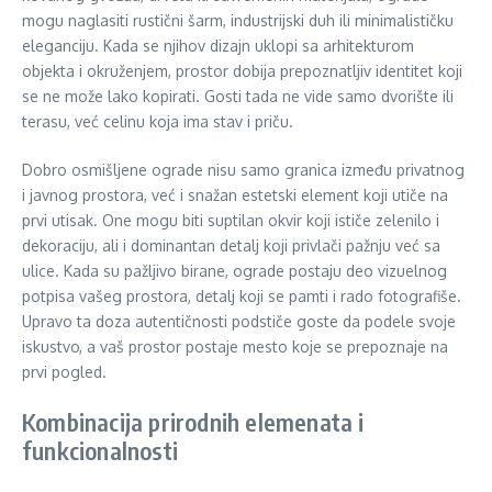
mogu naglasiti rustični šarm, industrijski duh ili minimalističku
eleganciju. Kada se njihov dizajn uklopi sa arhitekturom
objekta i okruženjem, prostor dobija prepoznatljiv identitet koji
se ne može lako kopirati. Gosti tada ne vide samo dvorište ili
terasu, već celinu koja ima stav i priču.
Dobro osmišljene ograde nisu samo granica između privatnog
i javnog prostora, već i snažan estetski element koji utiče na
prvi utisak. One mogu biti suptilan okvir koji ističe zelenilo i
dekoraciju, ali i dominantan detalj koji privlači pažnju već sa
ulice. Kada su pažljivo birane, ograde postaju deo vizuelnog
potpisa vašeg prostora, detalj koji se pamti i rado fotografiše.
Upravo ta doza autentičnosti podstiče goste da podele svoje
iskustvo, a vaš prostor postaje mesto koje se prepoznaje na
prvi pogled.
Kombinacija prirodnih elemenata i
funkcionalnosti