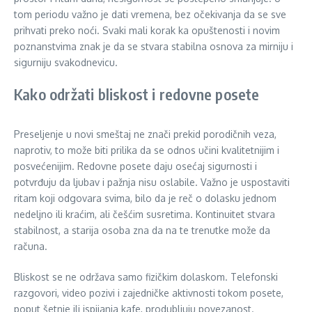
tom periodu važno je dati vremena, bez očekivanja da se sve
prihvati preko noći. Svaki mali korak ka opuštenosti i novim
poznanstvima znak je da se stvara stabilna osnova za mirniju i
sigurniju svakodnevicu.
Kako održati bliskost i redovne posete
Preseljenje u novi smeštaj ne znači prekid porodičnih veza,
naprotiv, to može biti prilika da se odnos učini kvalitetnijim i
posvećenijim. Redovne posete daju osećaj sigurnosti i
potvrđuju da ljubav i pažnja nisu oslabile. Važno je uspostaviti
ritam koji odgovara svima, bilo da je reč o dolasku jednom
nedeljno ili kraćim, ali češćim susretima. Kontinuitet stvara
stabilnost, a starija osoba zna da na te trenutke može da
računa.
Bliskost se ne održava samo fizičkim dolaskom. Telefonski
razgovori, video pozivi i zajedničke aktivnosti tokom posete,
poput šetnje ili ispijanja kafe, produbljuju povezanost.