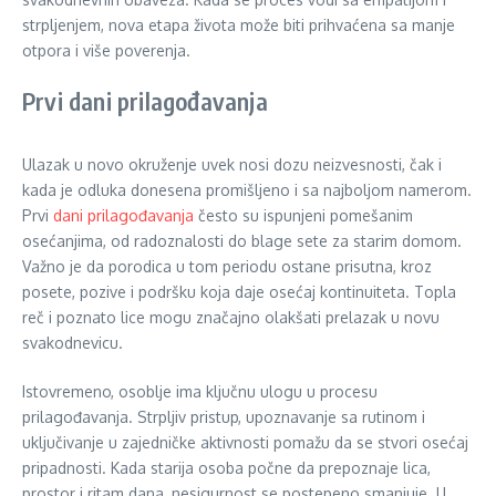
strpljenjem, nova etapa života može biti prihvaćena sa manje
otpora i više poverenja.
Prvi dani prilagođavanja
Ulazak u novo okruženje uvek nosi dozu neizvesnosti, čak i
kada je odluka donesena promišljeno i sa najboljom namerom.
Prvi
dani prilagođavanja
često su ispunjeni pomešanim
osećanjima, od radoznalosti do blage sete za starim domom.
Važno je da porodica u tom periodu ostane prisutna, kroz
posete, pozive i podršku koja daje osećaj kontinuiteta. Topla
reč i poznato lice mogu značajno olakšati prelazak u novu
svakodnevicu.
Istovremeno, osoblje ima ključnu ulogu u procesu
prilagođavanja. Strpljiv pristup, upoznavanje sa rutinom i
uključivanje u zajedničke aktivnosti pomažu da se stvori osećaj
pripadnosti. Kada starija osoba počne da prepoznaje lica,
prostor i ritam dana, nesigurnost se postepeno smanjuje. U