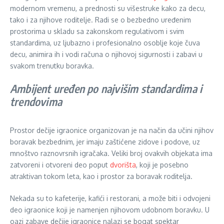
modernom vremenu, a prednosti su višestruke kako za decu,
tako i za njihove roditelje. Radi se o bezbedno uređenim
prostorima u skladu sa zakonskom regulativom i svim
standardima, uz ljubazno i profesionalno osoblje koje čuva
decu, animira ih i vodi računa o njihovoj sigurnosti i zabavi u
svakom trenutku boravka.
Ambijent uređen po najvišim standardima i
trendovima
Prostor dečije igraonice organizovan je na način da učini njihov
boravak bezbednim, jer imaju zaštićene zidove i podove, uz
mnoštvo raznovrsnih igračaka. Veliki broj ovakvih objekata ima
zatvoreni i otvoreni deo poput
dvorišta
, koji je posebno
atraktivan tokom leta, kao i prostor za boravak roditelja.
Nekada su to kafeterije, kafići i restorani, a može biti i odvojeni
deo igraonice koji je namenjen njihovom udobnom boravku. U
oazi zabave dečije igraonice nalazi se bogat spektar