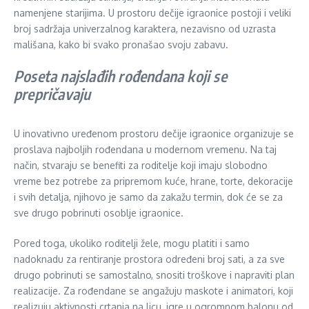
namenjene starijima. U prostoru dečije igraonice postoji i veliki
broj sadržaja univerzalnog karaktera, nezavisno od uzrasta
mališana, kako bi svako pronašao svoju zabavu.
Poseta najslađih rođendana koji se
prepričavaju
U inovativno uređenom prostoru dečije igraonice organizuje se
proslava najboljih rođendana u modernom vremenu. Na taj
način, stvaraju se benefiti za roditelje koji imaju slobodno
vreme bez potrebe za pripremom kuće, hrane, torte, dekoracije
i svih detalja, njihovo je samo da zakažu termin, dok će se za
sve drugo pobrinuti osoblje igraonice.
Pored toga, ukoliko roditelji žele, mogu platiti i samo
nadoknadu za rentiranje prostora određeni broj sati, a za sve
drugo pobrinuti se samostalno, snositi troškove i napraviti plan
realizacije. Za rođendane se angažuju maskote i animatori, koji
realizuju aktivnosti crtanja na licu, igre u ogromnom balonu od