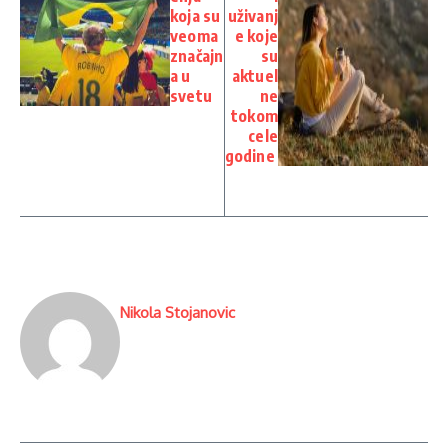
koja su
uživanj
veoma
e koje
značajn
su
a u
aktuel
svetu
ne
tokom
cele
godine
Nikola Stojanovic