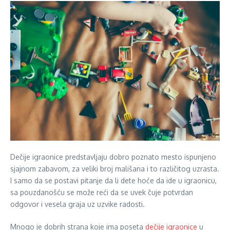
Dečije igraonice predstavljaju dobro poznato mesto ispunjeno
sjajnom zabavom, za veliki broj mališana i to različitog uzrasta.
I samo da se postavi pitanje da li dete hoće da ide u igraonicu,
sa pouzdanošću se može reći da se uvek čuje potvrdan
odgovor i vesela graja uz uzvike radosti.
Mnogo je dobrih strana koje ima poseta
dečije igraonice
u