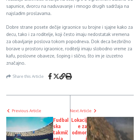
sapunice, dvorcu na naduvavanje i mnogo drugih sadržaja na
najslađim proslavama.
Dobre strane posete dečije igraonice su brojne i sjajne kako za
decu, tako i za roditelje, koji često imaju nedostatak vremena
za obavljanje poslova tokom popodneva. Dok deca bezbrižno
borave u prostoru igraonice, roditelji imaju slobodno vreme za
kafu, poslovne obaveze, šoping i slično, što im je izuzetno
značajno.
Share this Article
Previous Article
Next Article
Fudbal
Lokacij
ska
e za
takmič
odmor
enja
i