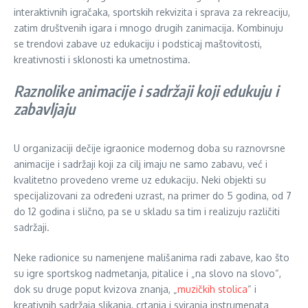
interaktivnih igračaka, sportskih rekvizita i sprava za rekreaciju,
zatim društvenih igara i mnogo drugih zanimacija. Kombinuju
se trendovi zabave uz edukaciju i podsticaj maštovitosti,
kreativnosti i sklonosti ka umetnostima.
Raznolike animacije i sadržaji koji edukuju i
zabavljaju
U organizaciji dečije igraonice modernog doba su raznovrsne
animacije i sadržaji koji za cilj imaju ne samo zabavu, već i
kvalitetno provedeno vreme uz edukaciju. Neki objekti su
specijalizovani za određeni uzrast, na primer do 5 godina, od 7
do 12 godina i slično, pa se u skladu sa tim i realizuju različiti
sadržaji.
Neke radionice su namenjene mališanima radi zabave, kao što
su igre sportskog nadmetanja, pitalice i „na slovo na slovo“,
dok su druge poput kvizova znanja, „
muzičkih stolica
“ i
kreativnih sadržaja slikanja, crtanja i sviranja instrumenata