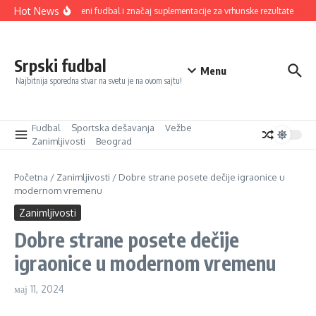
Прескочи на
Hot News
Savremeni fudbal i značaj suplementacije za vrhunske rezultate
Od
Srpski fudbal
Menu
Najbitnija sporedna stvar na svetu je na ovom sajtu!
Fudbal
Sportska dešavanja
Vežbe
Zanimljivosti
Beograd
Početna
/
Zanimljivosti
/
Dobre strane posete dečije igraonice u
modernom vremenu
Zanimljivosti
Dobre strane posete dečije
igraonice u modernom vremenu
мај 11, 2024