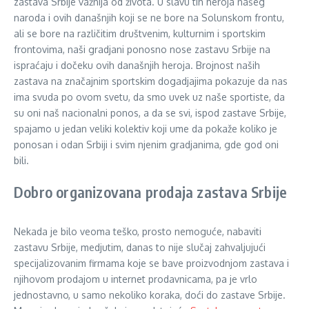
zastava Srbije važnija od života. U slavu tih heroja našeg
naroda i ovih današnjih koji se ne bore na Solunskom frontu,
ali se bore na različitim društvenim, kulturnim i sportskim
frontovima, naši gradjani ponosno nose zastavu Srbije na
ispraćaju i dočeku ovih današnjih heroja. Brojnost naših
zastava na značajnim sportskim dogadjajima pokazuje da nas
ima svuda po ovom svetu, da smo uvek uz naše sportiste, da
su oni naš nacionalni ponos, a da se svi, ispod zastave Srbije,
spajamo u jedan veliki kolektiv koji ume da pokaže koliko je
ponosan i odan Srbiji i svim njenim gradjanima, gde god oni
bili.
Dobro organizovana prodaja zastava Srbije
Nekada je bilo veoma teško, prosto nemoguće, nabaviti
zastavu Srbije, medjutim, danas to nije slučaj zahvaljujući
specijalizovanim firmama koje se bave proizvodnjom zastava i
njihovom prodajom u internet prodavnicama, pa je vrlo
jednostavno, u samo nekoliko koraka, doći do zastave Srbije.