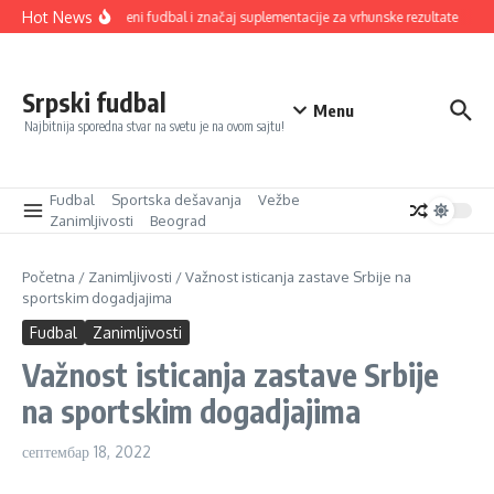
Прескочи на
Hot News
Savremeni fudbal i značaj suplementacije za vrhunske rezultate
Od
Srpski fudbal
Menu
Najbitnija sporedna stvar na svetu je na ovom sajtu!
Fudbal
Sportska dešavanja
Vežbe
Zanimljivosti
Beograd
Početna
/
Zanimljivosti
/
Važnost isticanja zastave Srbije na
sportskim dogadjajima
Fudbal
Zanimljivosti
Važnost isticanja zastave Srbije
na sportskim dogadjajima
септембар 18, 2022