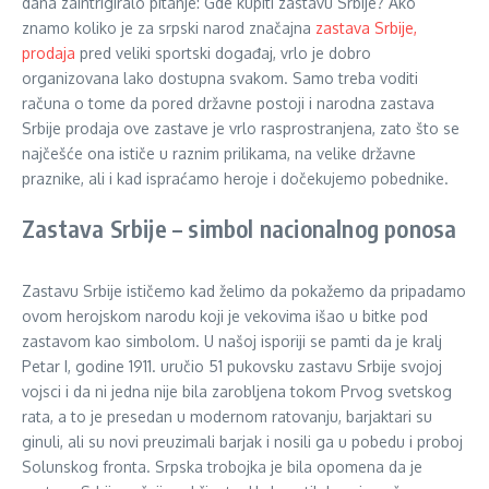
dana zaintrigiralo pitanje: Gde kupiti zastavu Srbije? Ako
znamo koliko je za srpski narod značajna
zastava Srbije,
prodaja
pred veliki sportski događaj, vrlo je dobro
organizovana lako dostupna svakom. Samo treba voditi
računa o tome da pored državne postoji i narodna zastava
Srbije prodaja ove zastave je vrlo rasprostranjena, zato što se
najčešće ona ističe u raznim prilikama, na velike državne
praznike, ali i kad ispraćamo heroje i dočekujemo pobednike.
Zastava Srbije – simbol nacionalnog ponosa
Zastavu Srbije ističemo kad želimo da pokažemo da pripadamo
ovom herojskom narodu koji je vekovima išao u bitke pod
zastavom kao simbolom. U našoj isporiji se pamti da je kralj
Petar I, godine 1911. uručio 51 pukovsku zastavu Srbije svojoj
vojsci i da ni jedna nije bila zarobljena tokom Prvog svetskog
rata, a to je presedan u modernom ratovanju, barjaktari su
ginuli, ali su novi preuzimali barjak i nosili ga u pobedu i proboj
Solunskog fronta. Srpska trobojka je bila opomena da je