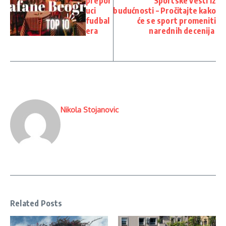
prepor
Sportske vesti iz
uci
budućnosti – Pročitajte kako
fudbal
će se sport promeniti
era
narednih decenija
Nikola Stojanovic
Related Posts