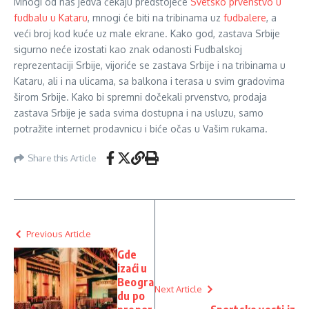
Mnogi od nas jedva čekaju predstojeće
Svetsko prvenstvo u
fudbalu u Kataru
, mnogi će biti na tribinama uz
fudbalere
, a
veći broj kod kuće uz male ekrane. Kako god, zastava Srbije
sigurno neće izostati kao znak odanosti Fudbalskoj
reprezentaciji Srbije, vijoriće se zastava Srbije i na tribinama u
Kataru, ali i na ulicama, sa balkona i terasa u svim gradovima
širom Srbije. Kako bi spremni dočekali prvenstvo, prodaja
zastava Srbije je sada svima dostupna i na usluzu, samo
potražite internet prodavnicu i biće očas u Vašim rukama.
Share this Article
Previous Article
Gde
izaći u
Beogra
Next Article
du po