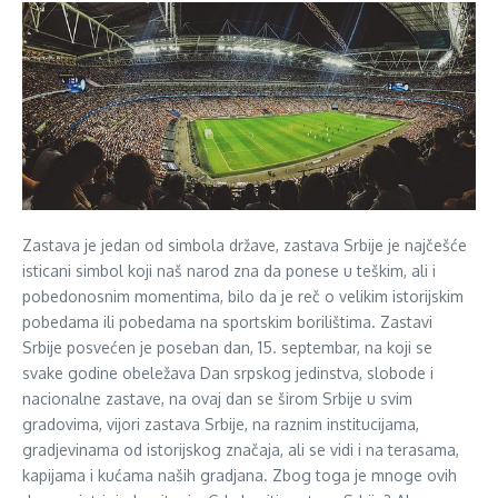
Zastava je jedan od simbola države, zastava Srbije je najčešće
isticani simbol koji naš narod zna da ponese u teškim, ali i
pobedonosnim momentima, bilo da je reč o velikim istorijskim
pobedama ili pobedama na sportskim borilištima. Zastavi
Srbije posvećen je poseban dan, 15. septembar, na koji se
svake godine obeležava Dan srpskog jedinstva, slobode i
nacionalne zastave, na ovaj dan se širom Srbije u svim
gradovima, vijori zastava Srbije, na raznim institucijama,
gradjevinama od istorijskog značaja, ali se vidi i na terasama,
kapijama i kućama naših gradjana. Zbog toga je mnoge ovih