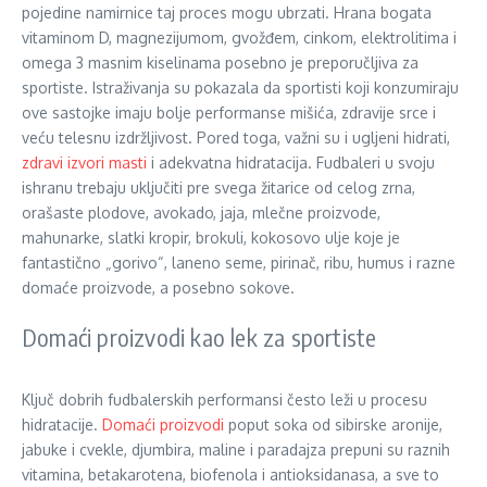
pojedine namirnice taj proces mogu ubrzati. Hrana bogata
vitaminom D, magnezijumom, gvožđem, cinkom, elektrolitima i
omega 3 masnim kiselinama posebno je preporučljiva za
sportiste. Istraživanja su pokazala da sportisti koji konzumiraju
ove sastojke imaju bolje performanse mišića, zdravije srce i
veću telesnu izdržljivost. Pored toga, važni su i ugljeni hidrati,
zdravi izvori masti
i adekvatna hidratacija. Fudbaleri u svoju
ishranu trebaju uključiti pre svega žitarice od celog zrna,
orašaste plodove, avokado, jaja, mlečne proizvode,
mahunarke, slatki kropir, brokuli, kokosovo ulje koje je
fantastično „gorivo“, laneno seme, pirinač, ribu, humus i razne
domaće proizvode, a posebno sokove.
Domaći proizvodi kao lek za sportiste
Ključ dobrih fudbalerskih performansi često leži u procesu
hidratacije.
Domaći proizvodi
poput soka od sibirske aronije,
jabuke i cvekle, djumbira, maline i paradajza prepuni su raznih
vitamina, betakarotena, biofenola i antioksidanasa, a sve to