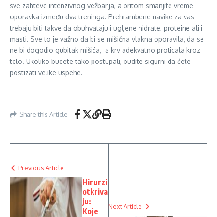
sve zahteve intenzivnog vežbanja, a pritom smanjite vreme
oporavka između dva treninga. Prehrambene navike za vas
trebaju biti takve da obuhvataju i ugljene hidrate, proteine ali i
masti. Sve to je važno da bi se mišićna vlakna oporavila, da se
ne bi dogodio gubitak mišića, a krv adekvatno proticala kroz
telo. Ukoliko budete tako postupali, budite sigurni da ćete
postizati velike uspehe.
Share this Article
Previous Article
Hirurzi
otkriva
ju:
Next Article
Koje