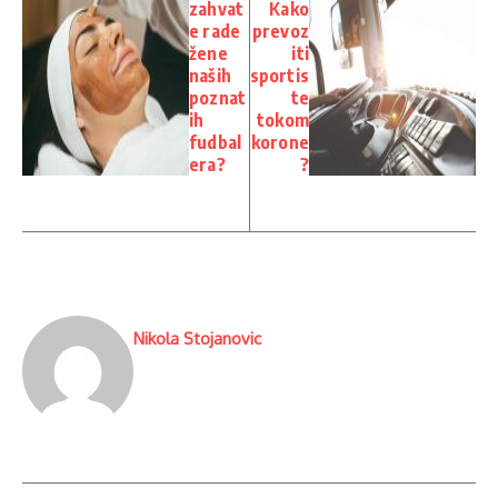
zahvat
Kako
e rade
prevoz
žene
iti
naših
sportis
poznat
te
ih
tokom
fudbal
korone
era?
?
Nikola Stojanovic