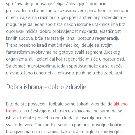
sprečava degenerisanje ćelija. Zahvaljujući domaćim
proizvodima, i to ne samo sokovima već i prirodnom matičnom
mleču, čajevima i raznim drugim prehrambenim proizvodima –
moguće je da jedan sportista nakon iscrpne utakmice ima brz
oporavak mišića, dobru prokrvljenost miokarda, elastičnost
krvnih sudova, brže zarastanje rana i potpunu regeneraciju.
Treba posebno istaći matični mleč koji deluje sa svojim
fantastičnim svojstvima na gotovo svaki segment ljudskog
organizma, ali i zeleni čaj koji regeneriše mišiće u potpunosti.
Sa domaćim proizvodima, jedan sportista može da se oseća
uravnoteženo i energetski efikasno, pa ih ne treba zaobilaziti.
Dobra ishrana – dobro zdravlje
Bilo da ste posvećeni fudbalu samo tokom vikenda, da
aktivno
trenirate
ili učestvujete u bitnim utakmicama, ne samo da se
ishrani trebate posvetiti onda kada ste iscrpljeni nego
svakodnevno. Obezbedite sebe za primanje dovoljne količine
hranljivih materija i vitamina kako biste mogli da zadovoljite