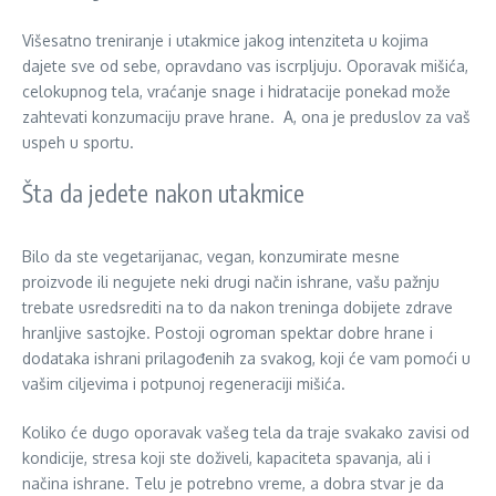
Višesatno treniranje i utakmice jakog intenziteta u kojima
dajete sve od sebe, opravdano vas iscrpljuju. Oporavak mišića,
celokupnog tela, vraćanje snage i hidratacije ponekad može
zahtevati konzumaciju prave hrane. A, ona je preduslov za vaš
uspeh u sportu.
Šta da jedete nakon utakmice
Bilo da ste vegetarijanac, vegan, konzumirate mesne
proizvode ili negujete neki drugi način ishrane, vašu pažnju
trebate usredsrediti na to da nakon treninga dobijete zdrave
hranljive sastojke. Postoji ogroman spektar dobre hrane i
dodataka ishrani prilagođenih za svakog, koji će vam pomoći u
vašim ciljevima i potpunoj regeneraciji mišića.
Koliko će dugo oporavak vašeg tela da traje svakako zavisi od
kondicije, stresa koji ste doživeli, kapaciteta spavanja, ali i
načina ishrane. Telu je potrebno vreme, a dobra stvar je da