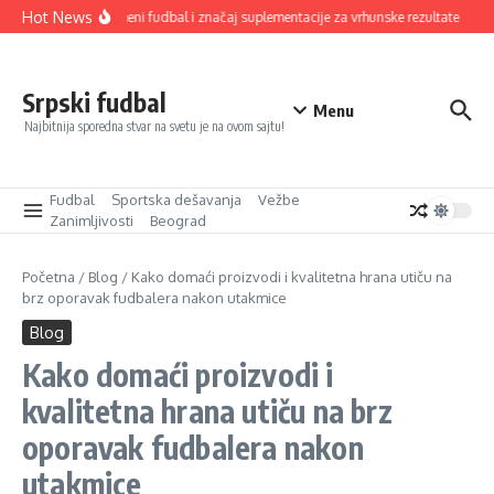
Прескочи на
Hot News
Savremeni fudbal i značaj suplementacije za vrhunske rezultate
Od
Srpski fudbal
Menu
Najbitnija sporedna stvar na svetu je na ovom sajtu!
Fudbal
Sportska dešavanja
Vežbe
Zanimljivosti
Beograd
Početna
/
Blog
/
Kako domaći proizvodi i kvalitetna hrana utiču na
brz oporavak fudbalera nakon utakmice
Blog
Kako domaći proizvodi i
kvalitetna hrana utiču na brz
oporavak fudbalera nakon
utakmice