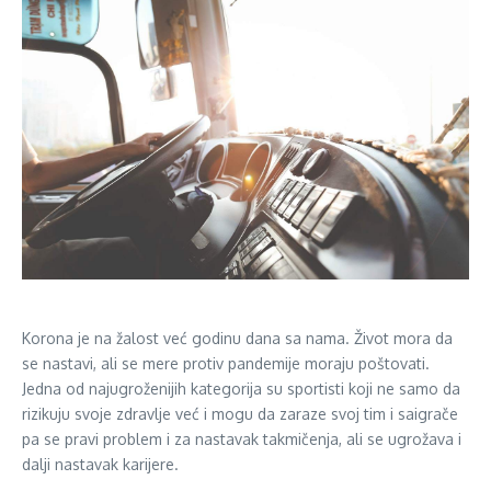
Korona je na žalost već godinu dana sa nama. Život mora da
se nastavi, ali se mere protiv pandemije moraju poštovati.
Jedna od najugroženijih kategorija su sportisti koji ne samo da
rizikuju svoje zdravlje već i mogu da zaraze svoj tim i saigrače
pa se pravi problem i za nastavak takmičenja, ali se ugrožava i
dalji nastavak karijere.