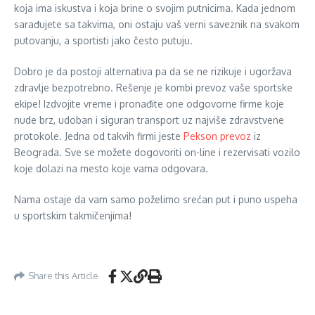
koja ima iskustva i koja brine o svojim putnicima. Kada jednom
sarađujete sa takvima, oni ostaju vaš verni saveznik na svakom
putovanju, a sportisti jako često putuju.
Dobro je da postoji alternativa pa da se ne rizikuje i ugoržava
zdravlje bezpotrebno. Rešenje je kombi prevoz vaše sportske
ekipe! Izdvojite vreme i pronađite one odgovorne firme koje
nude brz, udoban i siguran transport uz najviše zdravstvene
protokole. Jedna od takvih firmi jeste
Pekson prevoz
iz
Beograda. Sve se možete dogovoriti on-line i rezervisati vozilo
koje dolazi na mesto koje vama odgovara.
Nama ostaje da vam samo poželimo srećan put i puno uspeha
u sportskim takmičenjima!
Share this Article