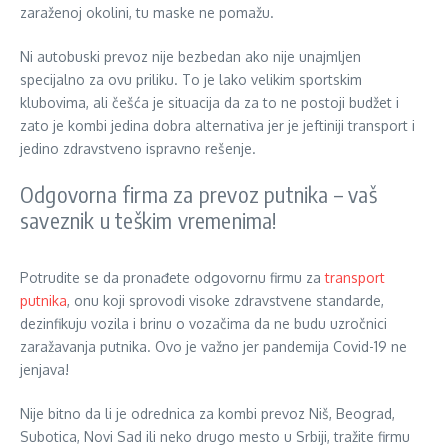
zaraženoj okolini, tu maske ne pomažu.
Ni autobuski prevoz nije bezbedan ako nije unajmljen
specijalno za ovu priliku. To je lako velikim sportskim
klubovima, ali češća je situacija da za to ne postoji budžet i
zato je kombi jedina dobra alternativa jer je jeftiniji transport i
jedino zdravstveno ispravno rešenje.
Odgovorna firma za prevoz putnika – vaš
saveznik u teškim vremenima!
Potrudite se da pronađete odgovornu firmu za
transport
putnika
, onu koji sprovodi visoke zdravstvene standarde,
dezinfikuju vozila i brinu o vozačima da ne budu uzročnici
zaražavanja putnika. Ovo je važno jer pandemija Covid-19 ne
jenjava!
Nije bitno da li je odrednica za kombi prevoz Niš, Beograd,
Subotica, Novi Sad ili neko drugo mesto u Srbiji, tražite firmu