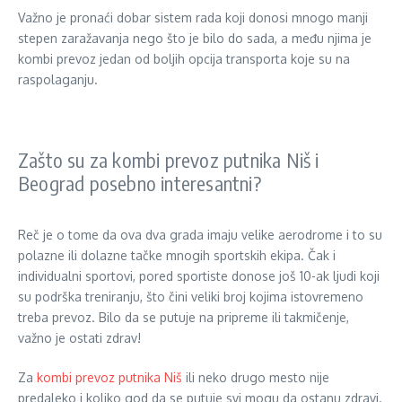
Važno je pronaći dobar sistem rada koji donosi mnogo manji
stepen zaražavanja nego što je bilo do sada, a među njima je
kombi prevoz jedan od boljih opcija transporta koje su na
raspolaganju.
Zašto su za kombi prevoz putnika Niš i
Beograd posebno interesantni?
Reč je o tome da ova dva grada imaju velike aerodrome i to su
polazne ili dolazne tačke mnogih sportskih ekipa. Čak i
individualni sportovi, pored sportiste donose još 10-ak ljudi koji
su podrška treniranju, što čini veliki broj kojima istovremeno
treba prevoz. Bilo da se putuje na pripreme ili takmičenje,
važno je ostati zdrav!
Za
kombi prevoz putnika Niš
ili neko drugo mesto nije
predaleko i koliko god da se putuje svi mogu da ostanu zdravi.