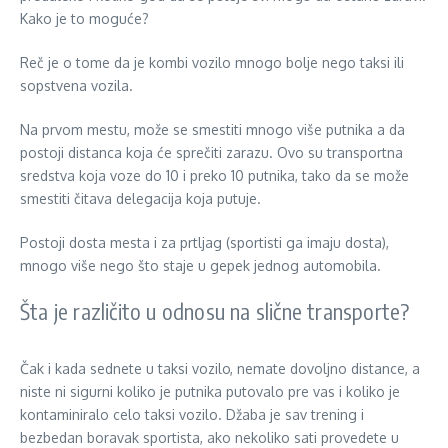
Kako je to moguće?
Reč je o tome da je kombi vozilo mnogo bolje nego taksi ili
sopstvena vozila.
Na prvom mestu, može se smestiti mnogo više putnika a da
postoji distanca koja će sprečiti zarazu. Ovo su transportna
sredstva koja voze do 10 i preko 10 putnika, tako da se može
smestiti čitava delegacija koja putuje.
Postoji dosta mesta i za prtljag (sportisti ga imaju dosta),
mnogo više nego što staje u gepek jednog automobila.
Šta je različito u odnosu na slične transporte?
Čak i kada sednete u taksi vozilo, nemate dovoljno distance, a
niste ni sigurni koliko je putnika putovalo pre vas i koliko je
kontaminiralo celo taksi vozilo. Džaba je sav trening i
bezbedan boravak sportista, ako nekoliko sati provedete u