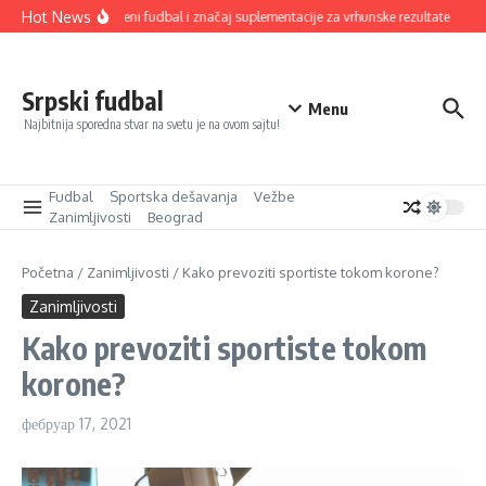
Прескочи на
Hot News
Savremeni fudbal i značaj suplementacije za vrhunske rezultate
Od
Srpski fudbal
Menu
Najbitnija sporedna stvar na svetu je na ovom sajtu!
Fudbal
Sportska dešavanja
Vežbe
Zanimljivosti
Beograd
Početna
/
Zanimljivosti
/
Kako prevoziti sportiste tokom korone?
Zanimljivosti
Kako prevoziti sportiste tokom
korone?
фебруар 17, 2021