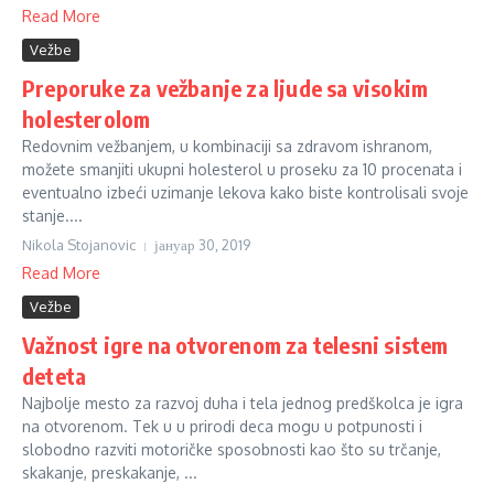
Read More
Vežbe
Preporuke za vežbanje za ljude sa visokim
holesterolom
Redovnim vežbanjem, u kombinaciji sa zdravom ishranom,
možete smanjiti ukupni holesterol u proseku za 10 procenata i
eventualno izbeći uzimanje lekova kako biste kontrolisali svoje
stanje....
Nikola Stojanovic
јануар 30, 2019
Read More
Vežbe
Važnost igre na otvorenom za telesni sistem
deteta
Najbolje mesto za razvoj duha i tela jednog predškolca je igra
na otvorenom. Tek u u prirodi deca mogu u potpunosti i
slobodno razviti motoričke sposobnosti kao što su trčanje,
skakanje, preskakanje, ...