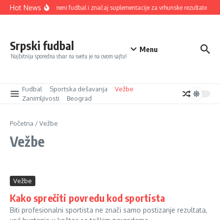
Прескочи на
Hot News
Savremeni fudbal i značaj suplementacije za vrhunske rezultate
O
Srpski fudbal
Menu
Najbitnija sporedna stvar na svetu je na ovom sajtu!
Fudbal
Sportska dešavanja
Vežbe
Zanimljivosti
Beograd
Početna
/
Vežbe
Vežbe
Vežbe
Kako sprečiti povredu kod sportista
Biti profesionalni sportista ne znači samo postizanje rezultata,