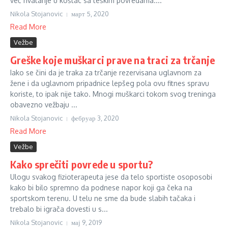
već hvatanje u koštac sa teškim povredama....
Nikola Stojanovic
март 5, 2020
Read More
Vežbe
Greške koje muškarci prave na traci za trčanje
Iako se čini da je traka za trčanje rezervisana uglavnom za
žene i da uglavnom pripadnice lepšeg pola ovu fitnes spravu
koriste, to ipak nije tako. Mnogi muškarci tokom svog treninga
obavezno vežbaju ...
Nikola Stojanovic
фебруар 3, 2020
Read More
Vežbe
Kako sprečiti povrede u sportu?
Ulogu svakog fizioterapeuta jese da telo sportiste osoposobi
kako bi bilo spremno da podnese napor koji ga čeka na
sportskom terenu. U telu ne sme da bude slabih tačaka i
trebalo bi igrača dovesti u s...
Nikola Stojanovic
мај 9, 2019